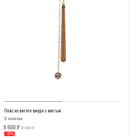
Пояс из витого шнура с кистью
В наличии
9 600
₽
12 000
₽
-
20
%