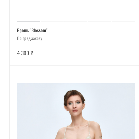
Брошь "Blossom"
По предзаказу
4 300
₽