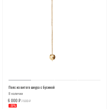
Пояс из витого шнура с бусиной
В наличии
6 000
₽
7 500
₽
-
20
%