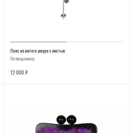
Пояс из витого шнура с кистью
По предзаказу
12 000
₽