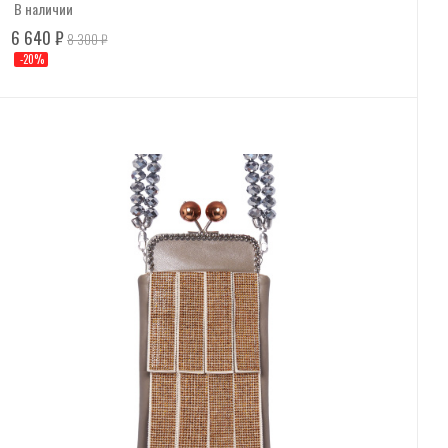
В наличии
6 640
₽
8 300
₽
-
20
%