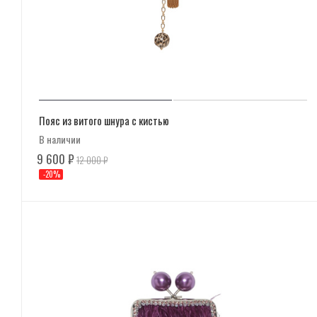
Пояс из витого шнура с кистью
В наличии
9 600
₽
12 000
₽
-
20
%