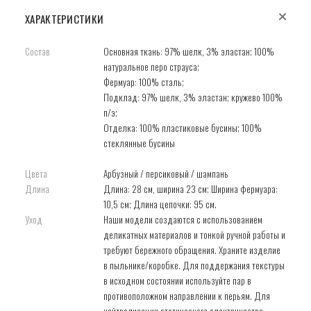
ХАРАКТЕРИСТИКИ
Состав
Основная ткань: 97% шелк, 3% эластан; 100%
натуральное перо страуса;
Фермуар: 100% сталь;
Подклад: 97% шелк, 3% эластан; кружево 100%
п/э;
Отделка: 100% пластиковые бусины; 100%
cтеклянные бусины
Цвета
Арбузный / персиковый / шампань
Длина
Длина: 28 см, ширина 23 см; Ширина фермуара:
10,5 см; Длина цепочки: 95 см.
Уход
Наши модели создаются с использованием
деликатных материалов и тонкой ручной работы и
требуют бережного обращения. Храните изделие
в пыльнике/коробке. Для поддержания текстуры
в исходном состоянии используйте пар в
противоположном направлении к перьям. Для