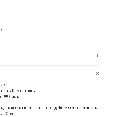
НУ
h Muse
я ткань: 100% полиэстер;
д: 100% шелк;
зделия от линии талии до низа по переду 40 см; длина от линии талии
еза 33 см