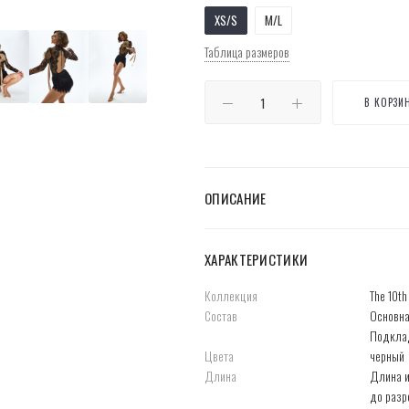
XS/S
M/L
Таблица размеров
В КОРЗИ
ОПИСАНИЕ
ХАРАКТЕРИСТИКИ
Коллекция
The 10t
Состав
Основна
Подкла
Цвета
черный
Длина
Длина и
до разр