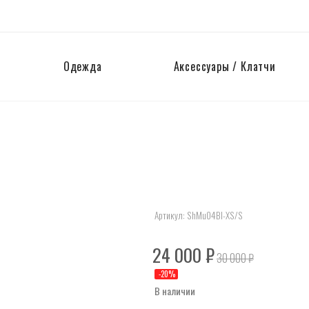
Одежда
Аксессуары / Клатчи
Артикул:
ShMu04Bl-XS/S
24 000
₽
30 000
₽
-
20
%
В наличии