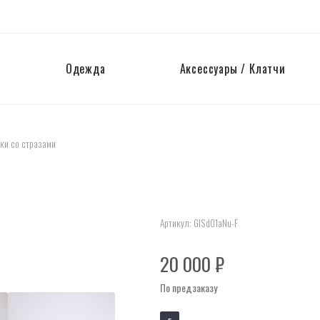
Одежда
Аксессуары / Клатчи
ки со стразами
Артикул:
GlSd01aNu-F
20 000
₽
По предзаказу