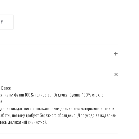
НУ
 Dance
я ткань: фатин 100% полиэстер; Отделка: бусины 100% стекло
ый
делия создаются с использованием деликатных материалов и тонкой
работы, поэтому требуют бережного обращения. Для ухода за изделием
тесь деликатной химчисткой.