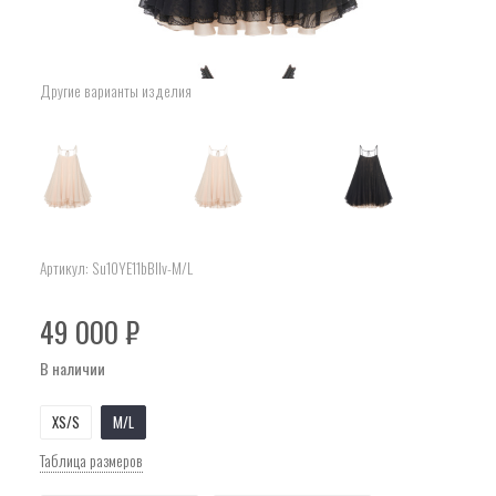
Другие варианты изделия
Артикул:
Su10YE11bBlIv-M/L
49 000
₽
В наличии
XS/S
M/L
Таблица размеров