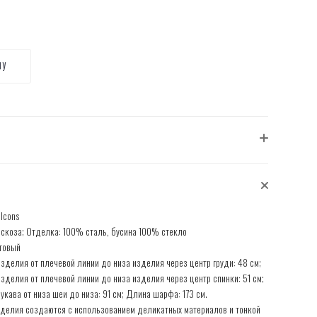
НУ
 Icons
скоза; Отделка: 100% сталь, бусина 100% стекло
товый
зделия от плечевой линии до низа изделия через центр груди: 48 см;
зделия от плечевой линии до низа изделия через центр спинки: 51 см;
укава от низа шеи до низа: 91 см; Длина шарфа: 173 см.
делия создаются с использованием деликатных материалов и тонкой