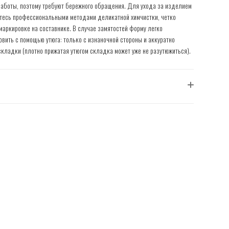
работы, поэтому требуют бережного обращения. Для ухода за изделием
тесь профессиональными методами деликатной химчистки, четко
маркировке на составнике. В случае замятостей форму легко
овить с помощью утюга: только с изнаночной стороны и аккуратно
складки (плотно прижатая утюгом складка может уже не разутюжиться).