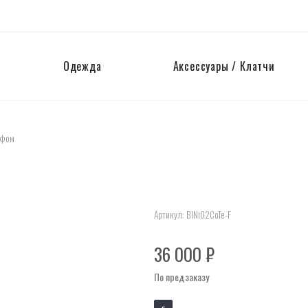
Одежда
Аксессуары / Клатчи
рфом
Артикул:
BlNi02CoTe-F
36 000
₽
По предзаказу