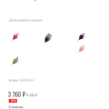
Другие варианты изделия
Артикул:
AcGS01aLi-F
3 760
₽
4 700
₽
-
20
%
В наличии