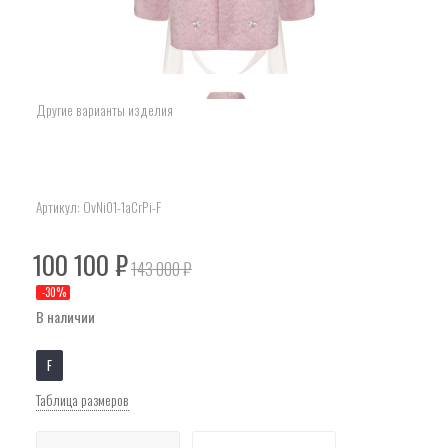
Другие варианты изделия
Артикул:
OvNi01-1aCrPi-F
100 100
₽
143 000
₽
-
30
%
В наличии
F
Таблица размеров