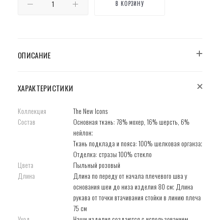
В КОРЗИНУ
ОПИСАНИЕ
ХАРАКТЕРИСТИКИ
Коллекция
The New Icons
Состав
Основная ткань: 78% мохер, 16% шерсть, 6%
нейлон;
Ткань подклада и пояса: 100% шелковая органза;
Отделка: стразы 100% стекло
Цвета
Пыльный розовый
Длина
Длина по переду от начала плечевого шва у
основания шеи до низа изделия 80 см; Длина
рукава от точки втачивания стойки в линию плеча
75 см
Уход
Наши изделия создаются с использованием