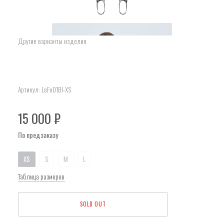
Другие варианты изделия
Артикул:
LeFo01Bl-XS
15 000
₽
По предзаказу
XS
S
M
L
Таблица размеров
SOLD OUT