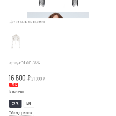
Другие варианты изделия
Артикул:
TpFo01Bl-XS/S
16 800
₽
21 000
₽
-
20
%
В наличии
XS/S
M/L
Таблица размеров