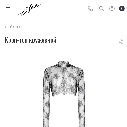
0
Одежда
Кроп-топ кружевной