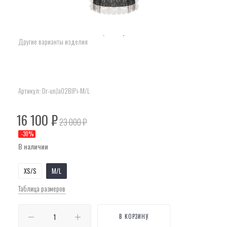
Другие варианты изделия
Артикул:
Dr-unJa02BlPi-M/L
16 100
₽
23 000
₽
-
30
%
В наличии
XS/S
M/L
Таблица размеров
В КОРЗИНУ