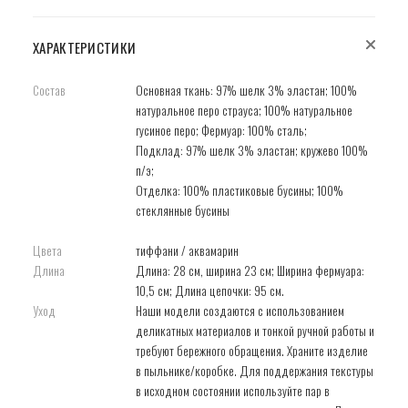
ХАРАКТЕРИСТИКИ
Состав
Основная ткань: 97% шелк 3% эластан; 100%
натуральное перо страуса; 100% натуральное
гусиное перо; Фермуар: 100% сталь;
Подклад: 97% шелк 3% эластан; кружево 100%
п/э;
Отделка: 100% пластиковые бусины; 100%
cтеклянные бусины
Цвета
тиффани / аквамарин
Длина
Длина: 28 см, ширина 23 см; Ширина фермуара:
10,5 см; Длина цепочки: 95 см.
Уход
Наши модели создаются с использованием
деликатных материалов и тонкой ручной работы и
требуют бережного обращения. Храните изделие
в пыльнике/коробке. Для поддержания текстуры
в исходном состоянии используйте пар в