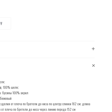
НУ
елк;
д: 100% шелк;
: бусины 100% акрил
 бежевый
зделия от плеча по бретели до низа по центру спинки 162 см; длина
 от плеча по бретели до низа через линию переда 152 см