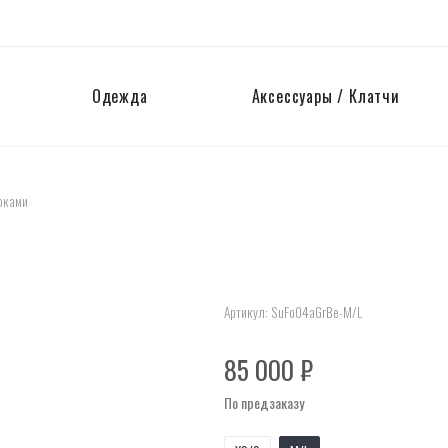
Одежда
Аксессуары / Клатчи
рками
Артикул:
SuFo04aGrBe-M/L
85 000
₽
По предзаказу