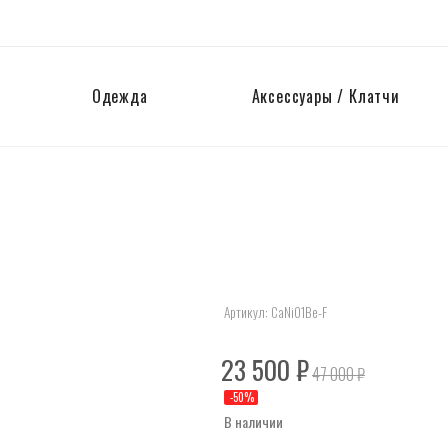
Одежда
Аксессуары / Клатчи
Артикул:
CaNi01Be-F
23 500
₽
47 000
₽
-
50
%
В наличии