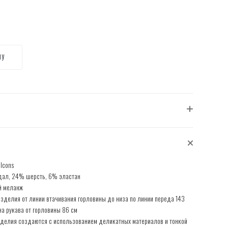
НУ
 Icons
ал, 24% шерсть, 6% эластан
й меланж
зделия от линии втачивания горловины до низа по линии переда 143
на рукава от горловины 86 см
делия создаются с использованием деликатных материалов и тонкой