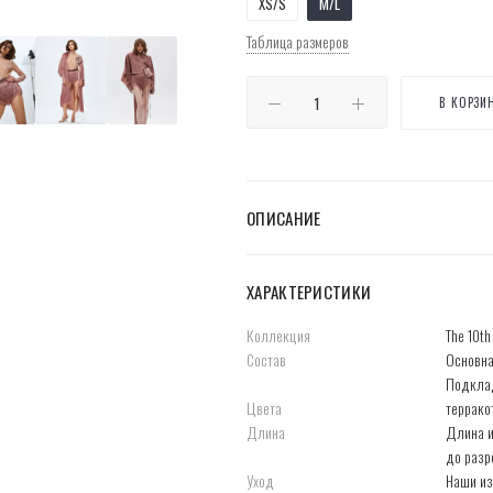
XS/S
M/L
Таблица размеров
В КОРЗИ
ОПИСАНИЕ
ХАРАКТЕРИСТИКИ
Коллекция
The 10t
Состав
Основна
Подкла
Цвета
террако
Длина
Длина и
до разр
Уход
Наши из