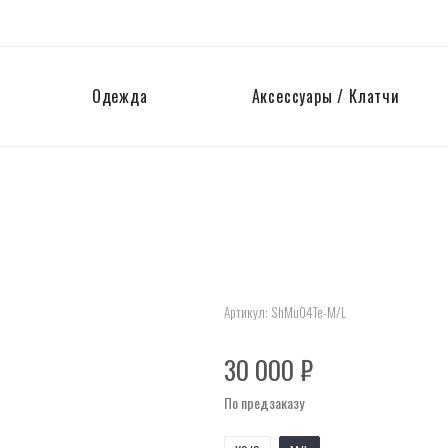
Одежда
Аксессуары / Клатчи
Артикул:
ShMu04Te-M/L
30 000
₽
По предзаказу