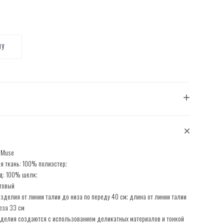
НУ
h Muse
я ткань: 100% полиэстер;
д: 100% шелк;
товый
зделия от линии талии до низа по переду 40 см; длина от линии талии
еза 33 см
делия создаются с использованием деликатных материалов и тонкой