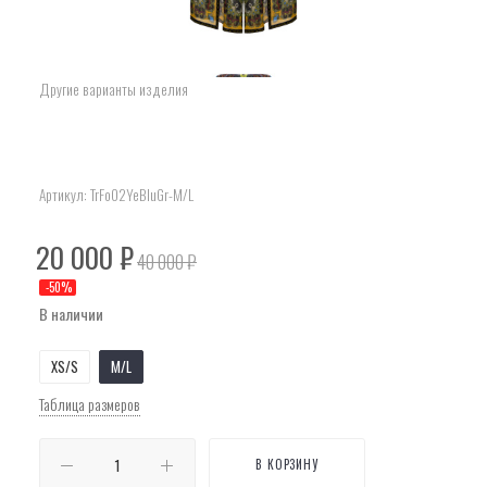
Другие варианты изделия
Артикул:
TrFo02YeBluGr-M/L
20 000
₽
40 000
₽
-
50
%
В наличии
XS/S
M/L
Таблица размеров
В КОРЗИНУ