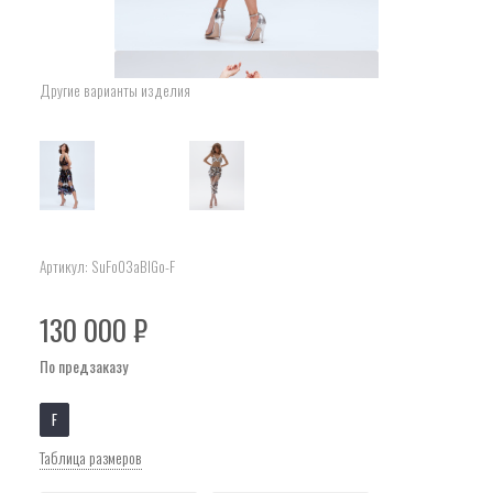
Другие варианты изделия
Артикул:
SuFo03aBlGo-F
130 000
₽
По предзаказу
F
Таблица размеров