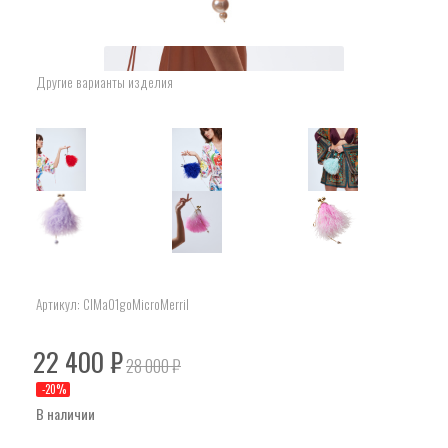
Другие варианты изделия
Артикул:
ClMa01goMicroMerril
22 400
₽
28 000
₽
-
20
%
В наличии