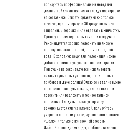
пользуйтесь профессиональными методами
деликатной химчистки, четко следуя маркировке
на составнике. Стирать органзу можно только
вручную, при температуре 30 градусов мягким
стиральным порошком или отдавать в химчистку.
Органзу нельзя тереть, выжимать и выкручивать.
Рекомендуется хорошо полоскать шелковую
органзу, сначала в теплой, затем в холодной
воде. В холодную воду для полоскания можно
добавить немного уксуса, это освежит краски.
При сушке не рекомендуется использовать
никаких сушильных устройств, отопительных
приборов и даже солнца! Влажное изделие нужно
осторожно завернуть в ткань, слегка отжать и
повесить или разложить в горизонтальном
положении. Гладить шелковую органзу
рекомендуется слегка влажной, пользуйтесь
умеренно нагретым утюгом, лучше всего в режиме
«шелк», и только с изнаночной стороны.
Избегайте попадания воды, особенно соленой,