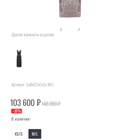
Другие варианты изделия
Артикул:
SuNi02aCoSi-M/L
103 600
₽
148 000
₽
-
30
%
В наличии
XS/S
M/L