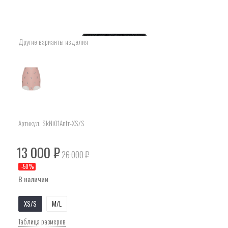
Другие варианты изделия
Артикул:
SkNi01Antr-XS/S
13 000
₽
26 000
₽
-
50
%
В наличии
XS/S
M/L
Таблица размеров