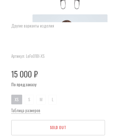
Другие варианты изделия
Артикул:
LeFo01Bl-XS
15 000
₽
По предзаказу
XS
S
M
L
Таблица размеров
SOLD OUT