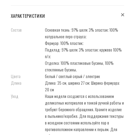
ХАРАКТЕРИСТИКИ
Состав
Основная ткань: 97% шелк 3% эластан; 100%
натуральное перо страуса;
Фермуар: 100% пластик;
Подклад: 97% шелк 3% эластан; кружево 100%
п/э;
Отделка: 100% пластиковые бусины, 100%
cтеклянные бусины.
Цвета
белый / светлый серый / электрик
Длина
Длина: 35 см, ширина 27 см; Ширина фермуара:
20 см
Уход
Наши модели создаются с использованием
деликатных материалов и тонкой ручной работы и
требуют бережного обращения. Храните изделие
в пыльнике/коробке. Для поддержания текстуры
в исходном состоянии используйте пар в
противоположном направлении к перьям. Для