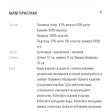
ХАРАКТЕРИСТИКИ
Состав
Основная ткань: 82% вискоза 18% шелк;
Бахрома 100% вискоза;
Фермуар: 100% пластик;
Подклад: 97% шелк 3% эластан; кружево 100%
п/э;
Цвета
салатовый / персиковый / лиловый
Длина
Длина: 52 см, ширина 21 см; Ширина фермуара:
20 см
Уход
Наши модели создаются с использованием
деликатных материалов и тонкой ручной работы и
требуют бережного обращения. Храните изделие
в пыльнике/коробке. Для нейтрализации
статического электричества используйте
антистатик. Избегайте падения изделия.
Избегайте попадания воды. Избегайте попадания
прямых солнечных лучей во избежании выгорания