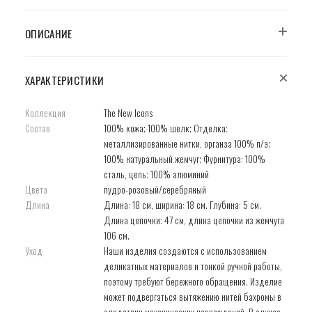
ОПИСАНИЕ
ХАРАКТЕРИСТИКИ
Коллекция
The New Icons
Состав
100% кожа; 100% шелк; Отделка:
металлизированные нитки, органза 100% п/э;
100% натуральный жемчуг; Фурнитура: 100%
сталь, цепь: 100% алюминий
Цвета
пудро-розовый/серебряный
Длина
Длина: 18 см, ширина: 18 см. Глубина: 5 см.
Длина цепочки: 47 см, длина цепочки из жемчуга
106 см.
Уход
Наши изделия создаются с использованием
деликатных материалов и тонкой ручной работы,
поэтому требуют бережного обращения. Изделие
может подвергаться вытяжению нитей бахромы в
следствии механических повреждений. В случае