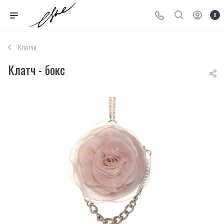
0
Клатчи
Клатч - бокс