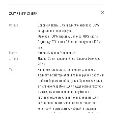
ХАРАКТЕРИСТИКИ
Состав
Основная ткань: 97% шелк 3% эластан; 100%
натуральное перо страуса;
Фермуар: 100% пластик, цепочка 100% сталь;
Подклад: 97% шелк 3% эластан кружево 100%
п/э
Цвета
лиловый/айвори/оливковый
Длина
Длина: 35 см, ширина: 27 см; Ширина фермуара:
20 см
Уход
Наши модели создаются с использованием
деликатных материалов и тонкой ручной работы и
требуют бережного обращения. Храните изделие
в пыльнике/коробке. Для поддержания текстуры
в исходном состоянии используйте пар в
противоположном направлении к перьям. Для
нейтрализации статического электричества
используйте антистатик. Избегайте падения